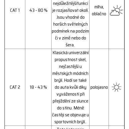
nejdůležitějšífunkcí
mlha,
CAT 1
43 - 80 %
je rozjasňovat okolí.
oblačno
Jsou vhodné do
horších světelných
podmínek na podzim
či v zimě nebo do
šera.
Klasická univerzální
propustnost skel,
nejčastější u
městských módních
brýlí. Hodí se také
CAT 2
18 - 43 %
do auta kvůli
díky
polojasno
vyvážeností při
přejíždění ze slunce
do stínu.
Méně
častěji se objevuje u
sportovních brýlí.