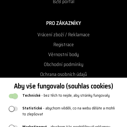
B2B portál
PRO ZÁKAZNÍKY
Vrácení zboží / Reklamace
Registrace
Věrnostní body
Obchodní podmínky
Ochrana osobních údajů
Podmínky vrácení / výměny zboží
Aby vše fungovalo (souhlas cookies)
Reklamační řád
Technické
- bez těch to nejde, aby stránky fungovaly
Katalogy a loga
Statistické
- abychom věděli, co na webu děláte a mohli
Blog
to zlepšovat
Marketingové
- abychom Vás neobtěžovali reklamou