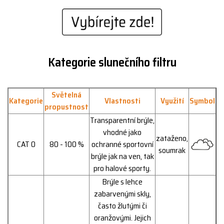
Kategorie slunečního filtru
Světelná
Kategorie
Vlastnosti
Využití
Symbol
propustnost
Transparentní brýle,
vhodné jako
zataženo,
CAT 0
80 - 100 %
ochranné sportovní
soumrak
brýle jak na ven, tak
pro halové sporty.
Brýle s lehce
zabarvenými skly,
často žlutými či
oranžovými. Jejich