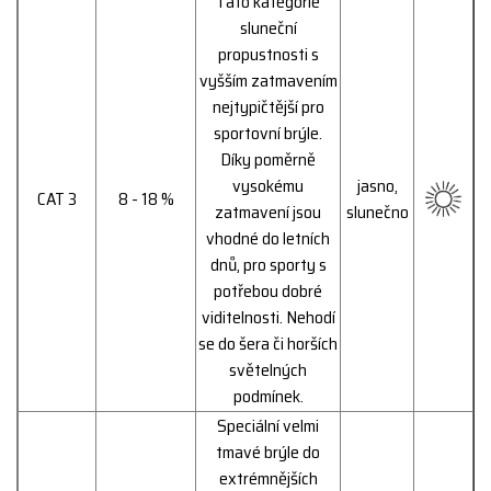
Tato kategorie
sluneční
propustnosti s
vyšším zatmavením
nejtypičtější pro
sportovní brýle.
Díky poměrně
vysokému
jasno,
CAT 3
8 - 18 %
zatmavení jsou
slunečno
vhodné do letních
dnů, pro sporty s
potřebou dobré
viditelnosti. Nehodí
se do šera či horších
světelných
podmínek.
Speciální velmi
tmavé brýle do
extrémnějších