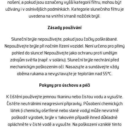
nošení, a pokud jsou označeny vyšší kategorií filtru, mohou být
užívány i v oslnivějších podmínkách. Kategorie slunečního filtru je
uvedena na vnitřní straně nožiček brýlí.
Zásady používání
Sluneční brýle nepoužívejte, pokud jsou čočky poškrábané.
Nepoužívejte brýle při nočním řízení vozidel. Není určeno pro přímý
pohled do slunce! Nepoužívejte jako ochranu proti umělým
zdrojům světla (např. v soláriu). Sluneční brýle nechrání před
mechanickým poškozením očí. Nasazujte a sundávejte vždy
oběma rukama a nevystavujte je teplotám nad 55°C.
Pokyny pro úschovu a péči
K čištění používejte jemnou tkaninu nebo čistou vodu a vysušte.
Čistěte neutrálními neagresivní přípravky. Působení chemických
látek (i chemicky ošetřené nebo slané vody) může nevratně
poškodit výrobek, brýle v takovém případě ihned důkladně
opláchněte v čisté vodě a vysušte. Na poškození vzniklé tímto