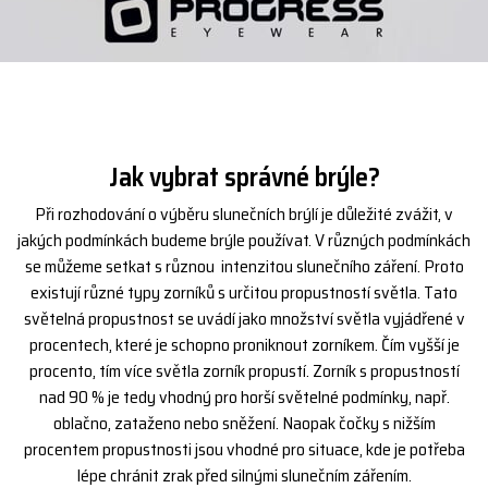
Jak vybrat správné brýle?
Při rozhodování o výběru slunečních brýlí je důležité zvážit, v
jakých podmínkách budeme brýle používat. V různých podmínkách
se můžeme setkat s různou intenzitou slunečního záření. Proto
existují různé typy zorníků s určitou propustností světla. Tato
světelná propustnost se uvádí jako množství světla vyjádřené v
procentech, které je schopno proniknout zorníkem. Čím vyšší je
procento, tím více světla zorník propustí. Zorník s propustností
nad 90 % je tedy vhodný pro horší světelné podmínky, např.
oblačno, zataženo nebo sněžení. Naopak čočky s nižším
procentem propustnosti jsou vhodné pro situace, kde je potřeba
lépe chránit zrak před silnými slunečním zářením.