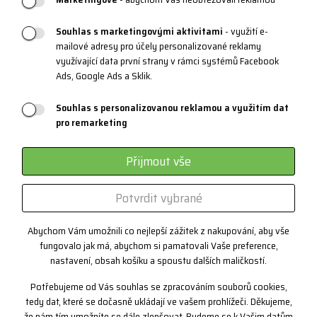
PRODUKTOVÁ PODPORA
Souhlas s marketingovými aktivitami
- využití e-
mailové adresy pro účely personalizované reklamy
Velikostní tabulky
využívající data první strany v rámci systémů Facebook
Údržba oblečení a obuvi
Ads, Google Ads a Sklik.
Materiály a technologie
Souhlas s personalizovanou reklamou a využitím dat
pro remarketing
Systém 3 vrstev
Sportovní brýle - kategorie
Přijmout vše
Certifikáty
Potvrdit vybrané
Zakázková výroba
Abychom Vám umožnili co nejlepší zážitek z nakupování, aby vše
fungovalo jak má, abychom si pamatovali Vaše preference,
Kontakt
nastavení, obsah košíku a spoustu dalších maličkostí.
+420 382 222 221
Potřebujeme od Vás souhlas se zpracováním souborů cookies,
+420 774 968 904
tedy dat, které se dočasně ukládají ve vašem prohlížeči. Děkujeme,
že nám tím umožníte se dále zlepšovat. Budeme se k Vašim datům