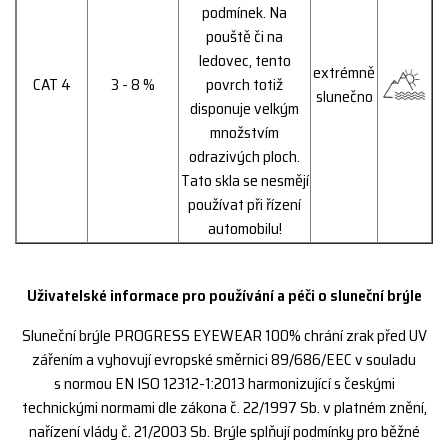
podmínek. Na
pouště či na
ledovec, tento
extrémně
CAT 4
3 - 8 %
povrch totiž
slunečno
disponuje velkým
množstvím
odrazivých ploch.
Tato skla se nesmějí
používat při řízení
automobilu!
Uživatelské informace pro používání a péči o sluneční brýle
Sluneční brýle PROGRESS EYEWEAR 100% chrání zrak před UV
zářením a vyhovují evropské směrnici 89/686/EEC v souladu
s normou EN ISO 12312-1:2013 harmonizující s českými
technickými normami dle zákona č. 22/1997 Sb. v platném znění,
nařízení vlády č. 21/2003 Sb. Brýle splňují podmínky pro běžné