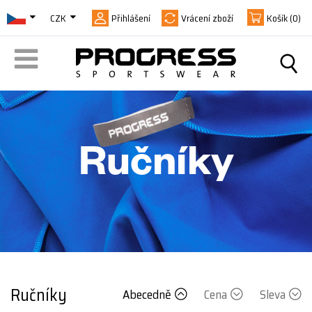
CZK
Přihlášení
Vrácení zboží
Košík
(0)
Ručníky
Ručníky
Abecedně
Cena
Sleva