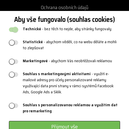
Ochrana osobních údajů
Podmínky vrácení / výměny zboží
Aby vše fungovalo (souhlas cookies)
Reklamační řád
Technické
- bez těch to nejde, aby stránky fungovaly
Katalogy a loga
Statistické
- abychom věděli, co na webu děláte a mohli
Blog
to zlepšovat
Marketingové
- abychom Vás neobtěžovali reklamou
PRODUKTOVÁ PODPORA
Souhlas s marketingovými aktivitami
- využití e-
mailové adresy pro účely personalizované reklamy
Velikostní tabulky
využívající data první strany v rámci systémů Facebook
Údržba oblečení a obuvi
Ads, Google Ads a Sklik.
Materiály a technologie
Souhlas s personalizovanou reklamou a využitím dat
pro remarketing
Systém 3 vrstev
Sportovní brýle - kategorie
Přijmout vše