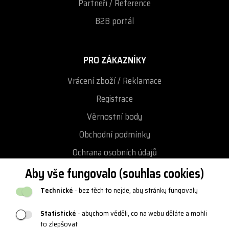
Partneři / Reference
B2B portál
PRO ZÁKAZNÍKY
Vrácení zboží / Reklamace
Registrace
Věrnostní body
Obchodní podmínky
Ochrana osobních údajů
Podmínky vrácení / výměny zboží
Aby vše fungovalo (souhlas cookies)
Reklamační řád
Technické
- bez těch to nejde, aby stránky fungovaly
Katalogy a loga
Statistické
- abychom věděli, co na webu děláte a mohli
Blog
to zlepšovat