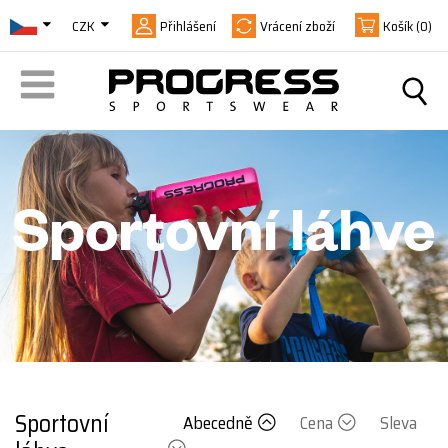
CZK
Přihlášení
Vrácení zboží
Košík
(0)
Sportovní láhve
Sportovní
Abecedně
Cena
Sleva