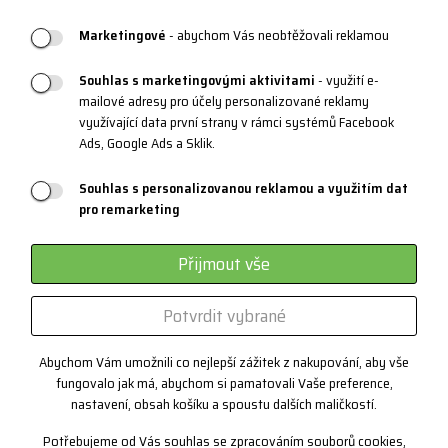
Marketingové
- abychom Vás neobtěžovali reklamou
PRODUKTOVÁ PODPORA
Souhlas s marketingovými aktivitami
- využití e-
mailové adresy pro účely personalizované reklamy
Velikostní tabulky
využívající data první strany v rámci systémů Facebook
Údržba oblečení a obuvi
Ads, Google Ads a Sklik.
Materiály a technologie
Souhlas s personalizovanou reklamou a využitím dat
pro remarketing
Systém 3 vrstev
Sportovní brýle - kategorie
Přijmout vše
Certifikáty
Potvrdit vybrané
Zakázková výroba
Abychom Vám umožnili co nejlepší zážitek z nakupování, aby vše
fungovalo jak má, abychom si pamatovali Vaše preference,
Kontakt
nastavení, obsah košíku a spoustu dalších maličkostí.
+420 382 222 221
Potřebujeme od Vás souhlas se zpracováním souborů cookies,