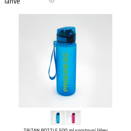
láhve
TRITAN BOTTLE 500 ml sportovní láhev