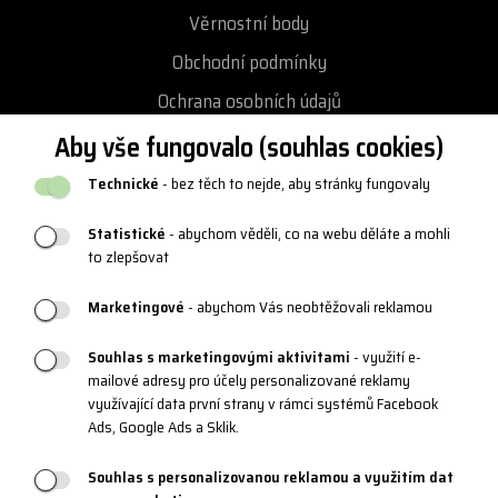
Věrnostní body
Obchodní podmínky
Ochrana osobních údajů
Podmínky vrácení / výměny zboží
Aby vše fungovalo (souhlas cookies)
Reklamační řád
Technické
- bez těch to nejde, aby stránky fungovaly
Katalogy a loga
Statistické
- abychom věděli, co na webu děláte a mohli
Blog
to zlepšovat
Marketingové
- abychom Vás neobtěžovali reklamou
PRODUKTOVÁ PODPORA
Souhlas s marketingovými aktivitami
- využití e-
mailové adresy pro účely personalizované reklamy
Velikostní tabulky
využívající data první strany v rámci systémů Facebook
Údržba oblečení a obuvi
Ads, Google Ads a Sklik.
Materiály a technologie
Souhlas s personalizovanou reklamou a využitím dat