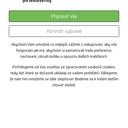
pro remarketing
Systém 3 vrstev
Sportovní brýle - kategorie
Přijmout vše
Certifikáty
Potvrdit vybrané
Zakázková výroba
Abychom Vám umožnili co nejlepší zážitek z nakupování, aby vše
fungovalo jak má, abychom si pamatovali Vaše preference,
Kontakt
nastavení, obsah košíku a spoustu dalších maličkostí.
+420 382 222 221
Potřebujeme od Vás souhlas se zpracováním souborů cookies,
+420 774 968 904
tedy dat, které se dočasně ukládají ve vašem prohlížeči. Děkujeme,
že nám tím umožníte se dále zlepšovat. Budeme se k Vašim datům
info@progress-cz.cz
chovat slušně.
Copyright© 2019 PROGRESS sportswear, s.r.o.
nahoru