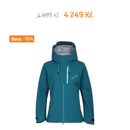
4 249 Kč
4 999 Kč
-15%