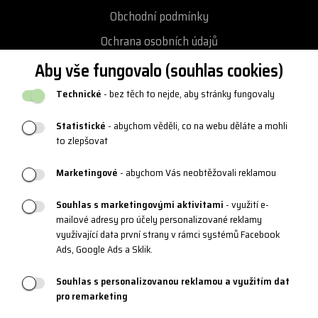
Obchodní podmínky
Ochrana osobních údajů
Podmínky vrácení / výměny zboží
Aby vše fungovalo (souhlas cookies)
Reklamační řád
Technické
- bez těch to nejde, aby stránky fungovaly
Katalogy a loga
Statistické
- abychom věděli, co na webu děláte a mohli
Blog
to zlepšovat
Marketingové
- abychom Vás neobtěžovali reklamou
PRODUKTOVÁ PODPORA
Souhlas s marketingovými aktivitami
- využití e-
mailové adresy pro účely personalizované reklamy
Velikostní tabulky
využívající data první strany v rámci systémů Facebook
Údržba oblečení a obuvi
Ads, Google Ads a Sklik.
Materiály a technologie
Souhlas s personalizovanou reklamou a využitím dat
pro remarketing
Systém 3 vrstev